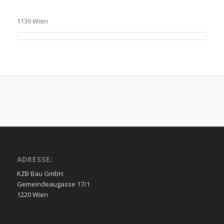
1130 Wien
ADRESSE:
KZB Bau GmbH.
Gemeindeaugasse 17/1
1220 Wien